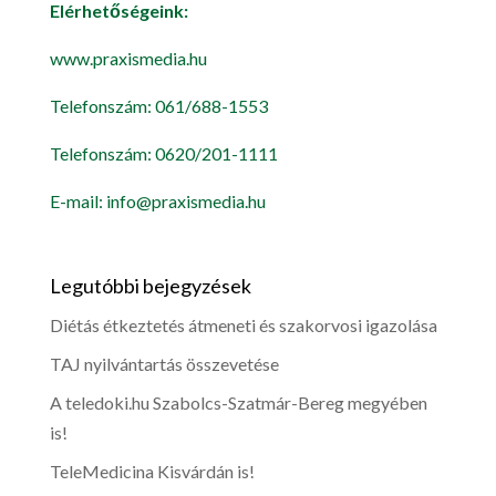
Elérhetőségeink:
www.praxismedia.hu
Telefonszám: 061/688-1553
Telefonszám: 0620/201-1111
E-mail: info@praxismedia.hu
Legutóbbi bejegyzések
Diétás étkeztetés átmeneti és szakorvosi igazolása
TAJ nyilvántartás összevetése
A teledoki.hu Szabolcs-Szatmár-Bereg megyében
is!
TeleMedicina Kisvárdán is!