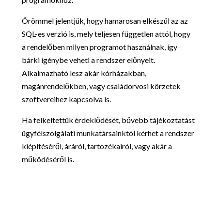
Örömmel jelentjük, hogy hamarosan elkészül az az
SQL-es verzió is, mely teljesen független attól, hogy
a rendelőben milyen programot használnak, így
bárki igénybe veheti a rendszer előnyeit.
Alkalmazható lesz akár kórházakban,
magánrendelőkben, vagy családorvosi körzetek
szoftvereihez kapcsolva is.
Ha felkeltettük érdeklődését, bővebb tájékoztatást
ügyfélszolgálati munkatársainktól kérhet a rendszer
kiépítéséről, áráról, tartozékairól, vagy akár a
működéséről is.