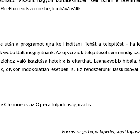
 FireFox rendszerünkbe, lomhává válik.
e után a programot újra kell indítani. Tehát a telepítést – ha l
ok weboldalt megnyitnánk. Az új verziók telepítését sem mindig s
zióhoz való igazítása hetekig is eltarthat. Legnagyobb hibája,
, olykor indokolatlan esetben is. Ez rendszerünk lassulásával
le Chrome
és az
Opera
tuljadonságaival is.
Forrás: origo.hu, wikipédia, saját tapasz