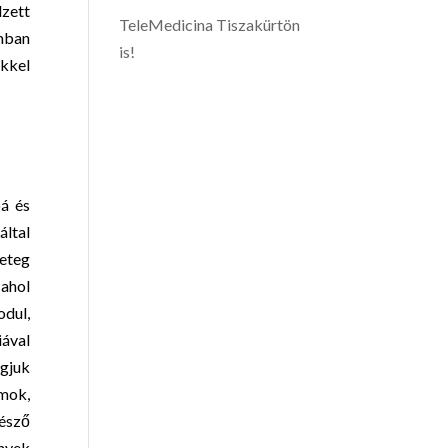
lzett
TeleMedicina Tiszakürtön
amban
is!
ükkel
bá és
ltal
geteg
ahol
odul,
iával
gjuk
ámok,
gésző
nyek