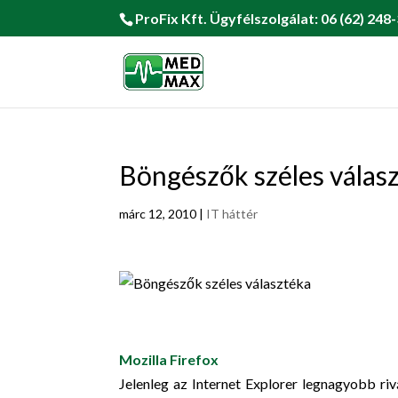
ProFix Kft. Ügyfélszolgálat: 06 (62) 248-
Böngészők széles válas
márc 12, 2010
|
IT háttér
Mozilla Firefox
Jelenleg az Internet Explorer legnagyobb riv