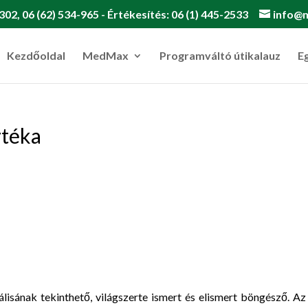
302, 06 (62) 534-965 - Értékesítés: 06 (1) 445-2533
info@
Kezdőoldal
MedMax
Programváltó útikalauz
E
ztéka
álisának tekinthető, világszerte ismert és elismert böngésző. Az