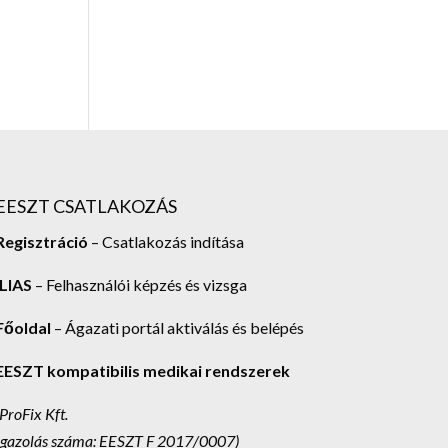
EESZT CSATLAKOZÁS
Regisztráció
– Csatlakozás indítása
ILIAS
– Felhasználói képzés és vizsga
Főoldal
– Ágazati portál aktiválás és belépés
EESZT kompatibilis medikai rendszerek
(ProFix Kft.
Igazolás száma: EESZT F 2017/0007)