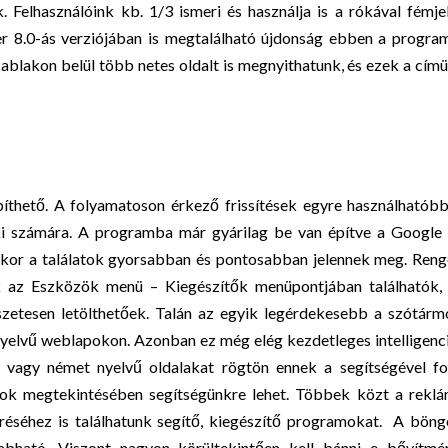
. Felhasználóink kb. 1/3 ismeri és használja is a rókával fémje
rer 8.0-ás verziójában is megtalálható újdonság ebben a progr
 ablakon belül több netes oldalt is megnyithatunk, és ezek a cím
píthető. A folyamatoson érkező frissítések egyre használhatób
i számára. A programba már gyárilag be van építve a Google á
séskor a találatok gyorsabban és pontosabban jelennek meg. Ren
k az Eszközök menü – Kiegészítők menüpontjában találhatók, 
szetesen letölthetőek. Talán az egyik legérdekesebb a szótárm
nyelvű weblapokon. Azonban ez még elég kezdetleges intelligenc
l vagy német nyelvű oldalakat rögtön ennek a segítségével fo
apok megtekintésében segítségünkre lehet. Többek közt a rekl
réséhez is találhatunk segítő, kiegészítő programokat. A bön
zabható. Viszont nagyon körültekintően kell bánni e bővítmé