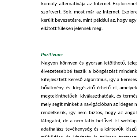
komoly alternatívája az Internet Explorernek
szoftvert. Sok, most már az Internet Explo
került bevezetésre, mint például az, hogy egy
ellátott füleken jelennek meg.
Pozitívum:
Nagyon könnyen és gyorsan letölthető, tele
élvezetesebbé teszik a böngészést mindenk
kifejlesztett kereső algoritmus, így a kere
bővítmény és kiegészítő érhető el, amelye
megtekinthetőek, kiválaszthatóak, és termé
mely segít minket a navigációban az idegen 
rendelkezik, így nem biztos, hogy az ango
látogatni, de a nem latin betűvel írt webl
adathalász tevékenység és a kártevők kiszű
működése és kinézete is teljesen testres