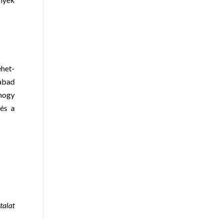
ehet-
zabad
 hogy
 és a
talat