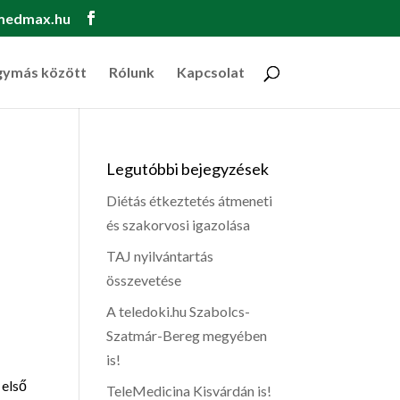
medmax.hu
gymás között
Rólunk
Kapcsolat
Legutóbbi bejegyzések
Diétás étkeztetés átmeneti
és szakorvosi igazolása
TAJ nyilvántartás
összevetése
A teledoki.hu Szabolcs-
Szatmár-Bereg megyében
is!
 első
TeleMedicina Kisvárdán is!