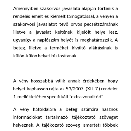
Amennyiben szakorvos javaslata alapján történik a
rendelés emelt és kiemelt támogatással, a vényen a
szakorvosi javaslatot tevõ orvos pecsétszámának
illetve a javaslat keltének kijelölt helye lesz,
ugyanígy a naplószám helyét is meghatározzák. A
beteg, illetve a terméket kiváltó aláírásának is
külön-külön helyet biztosítanak.
A vény hosszabbá válik annak érdekében, hogy
helyet kaphasson rajta az 53/2007. (XII. 7.) rendelet
1. mellékletében specifikált "extra vonalkód".
A vény hátoldalára a beteg számára hasznos
információkat tartalmazó tájékoztató szöveget
helyeznek. A tájékozató szöveg ismerteti többek