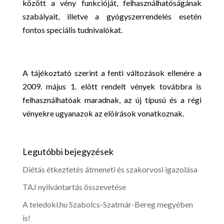
között a vény funkcióját, felhasználhatóságának
szabályait, illetve a gyógyszerrendelés esetén
fontos speciális tudnivalókat.
A tájékoztató szerint a fenti változások ellenére a
2009. május 1. elõtt rendelt vények továbbra is
felhasználhatóak maradnak, az új típusú és a régi
vényekre ugyanazok az elõírások vonatkoznak.
Legutóbbi bejegyzések
Diétás étkeztetés átmeneti és szakorvosi igazolása
TAJ nyilvántartás összevetése
A teledoki.hu Szabolcs-Szatmár-Bereg megyében
is!